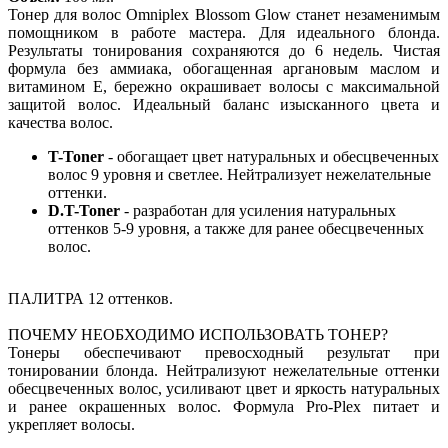
Тонер для волос Omniplex Blossom Glow станет незаменимым
помощником в работе мастера. Для идеального блонда.
Результаты тонирования сохраняются до 6 недель. Чистая
формула без аммиака, обогащенная аргановым маслом и
витамином Е, бережно окрашивает волосы с максимальной
защитой волос. Идеальный баланс изысканного цвета и
качества волос.
T-Toner
- обогащает цвет натуральных и обесцвеченных
волос 9 уровня и светлее. Нейтрализует нежелательные
оттенки.
D.T-Toner
- разработан для усиления натуральных
оттенков 5-9 уровня, а также для ранее обесцвеченных
волос.
ПАЛИТРА 12 оттенков.
ПОЧЕМУ НЕОБХОДИМО ИСПОЛЬЗОВАТЬ ТОНЕР?
Тонеры обеспечивают превосходный результат при
тонировании блонда. Нейтрализуют нежелательные оттенки
обесцвеченных волос, усиливают цвет и яркость натуральных
и ранее окрашенных волос. Формула Pro-Plex питает и
укрепляет волосы.