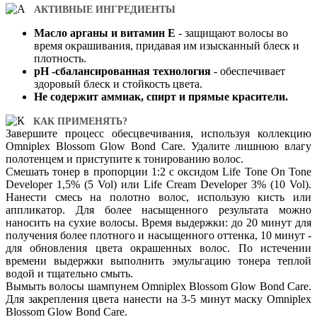
АКТИВНЫЕ ИНГРЕДИЕНТЫ
Масло арганы и витамин Е
- защищают волосы во
время окрашивания, придавая им изысканный блеск и
плотность.
pH -сбалансированная технология
- обеспечивает
здоровый блеск и стойкость цвета.
Не содержит аммиак, спирт и прямые красители.
КАК ПРИМЕНЯТЬ?
Завершите процесс обесцвечивания, используя коллекцию
Omniplex Blossom Glow Bond Care. Удалите лишнюю влагу
полотенцем и приступите к тонированию волос.
Смешать тонер в пропорции 1:2 с оксидом Life Tone On Tone
Developer 1,5% (5 Vol) или Life Cream Developer 3% (10 Vol).
Нанести смесь на полотно волос, использую кисть или
аппликатор. Для более насыщенного результата можно
наносить на сухие волосы. Время выдержки: до 20 минут для
получения более плотного и насыщенного оттенка, 10 минут -
для обновления цвета окрашенных волос. По истечении
времени выдержки выполнить эмульгацию тонера теплой
водой и тщательно смыть.
Вымыть волосы шампунем Omniplex Blossom Glow Bond Care.
Для закрепления цвета нанести на 3-5 минут маску Omniplex
Blossom Glow Bond Care.