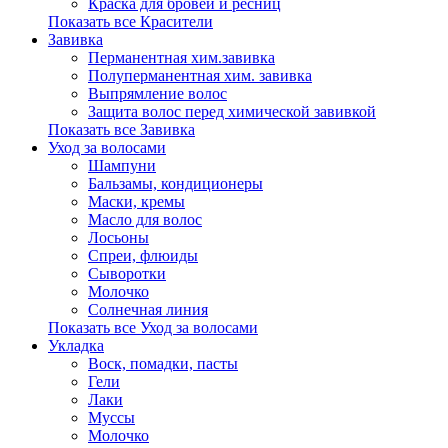
Краска для бровей и ресниц
Показать все Красители
Завивка
Перманентная хим.завивка
Полуперманентная хим. завивка
Выпрямление волос
Защита волос перед химической завивкой
Показать все Завивка
Уход за волосами
Шампуни
Бальзамы, кондиционеры
Маски, кремы
Масло для волос
Лосьоны
Спреи, флюиды
Сыворотки
Молочко
Солнечная линия
Показать все Уход за волосами
Укладка
Воск, помадки, пасты
Гели
Лаки
Муссы
Молочко