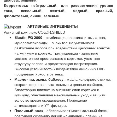
цветовых решений.
Корректоры: нейтральный, для рассветления уровня
тона, пепельный, желтый, медный, красный,
фиолетовый, синий, зеленый.
АКТИВНЫЕ ИНГРЕДИЕНТЫ
Активный комплекс COLOR.SHIELD
Elastin PG 2000
- комбинация эластина и коллагена,
мукополисахариды - значительно уменьшают
разбухание волоса при воздействии щелочных агентов
на кутикулу и кортекс. Триглицериды - заполняют
межклеточное пространство в кортексе, уплотняя
структуру волоса и предотвращая повреждения.
Высокая устойчивость к воздействию анионных ПАВ
продлевает яркость оттенка.
Масло чиа, амлы, бабассу
- масла холодного отжима,
сохраняющие все питательные и ценные свойства.
Благотворно влияют на внешние слои кортекса и
кутикулу, обеспечивая максимальный уход и защиту
волос во время окрашивания. Природные
антиоксиданты и УФ-фильтры.
Пчелиный воск
- обеспечивает максимальный блеск,
благодаря созданию легкой «дышащей» пленки на