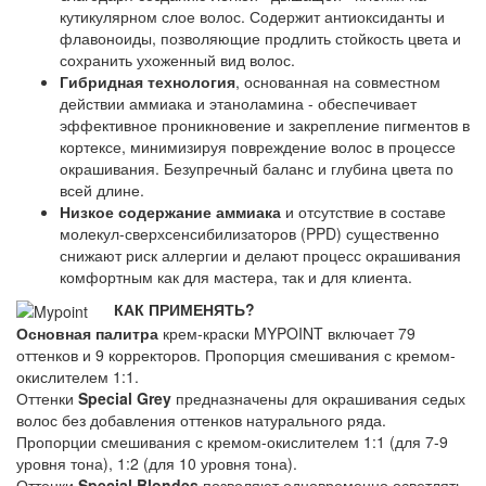
кутикулярном слое волос. Содержит антиоксиданты и
флавоноиды, позволяющие продлить стойкость цвета и
сохранить ухоженный вид волос.
Гибридная технология
, основанная на совместном
действии аммиака и этаноламина - обеспечивает
эффективное проникновение и закрепление пигментов в
кортексе, минимизируя повреждение волос в процессе
окрашивания. Безупречный баланс и глубина цвета по
всей длине.
Низкое содержание аммиака
и отсутствие в составе
молекул-сверхсенсибилизаторов (PPD) существенно
снижают риск аллергии и делают процесс окрашивания
комфортным как для мастера, так и для клиента.
КАК ПРИМЕНЯТЬ?
Основная палитра
крем-краски MYPOINT включает 79
оттенков и 9 корректоров. Пропорция смешивания с кремом-
окислителем 1:1.
Оттенки
Special Grey
предназначены для окрашивания седых
волос без добавления оттенков натурального ряда.
Пропорции смешивания с кремом-окислителем 1:1 (для 7-9
уровня тона), 1:2 (для 10 уровня тона).
Оттенки
Special Blondes
позволяют одновременно осветлять