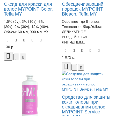
Оксид для краски для
Обесцвечивающий
волос MYPOINT Color,
порошок MYPOINT
Tefia MY
Bleach, Tefia MY
1,5% (5v), 3% (10v), 6%
Осветляет до 8 тонов.
(20v), 9% (30v), 12% (40v).
Технология Stop.Yellow.
Объем: 60 мл, 900 мл. УХ..
ДЕЛИКАТНОЕ
ВОЗДЕЙСТВИЕ С
ЛИПИДНЫМ..
130 р.
1 872 р.
Средство для защиты
кожи головы при
окрашивании волос
MYPOINT Service,