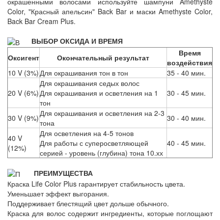
окрашенными волосами используйте шампуни Amethyste
Color, "Красный апельсин" Back Bar и маски Amethyste Color,
Back Bar Cream Plus.
ВЫБОР ОКСИДА И ВРЕМЯ
Время
Оксигент
Окончательный результат
воздействия
10 V (3%)
Для окрашивания тон в тон
35 - 40 мин.
Для окрашивания седых волос
20 V (6%)
Для окрашивания и осветления на 1
30 - 45 мин.
тон
Для окрашивания и осветления на 2-3
30 V (9%)
30 - 40 мин.
тона
Для осветления на 4-5 тонов
40 V
Для работы с суперосветляющей
40 - 45 мин.
(12%)
серией - уровень (глубина) тона 10.хх
ПРЕИМУЩЕСТВА
Краска Life Color Plus гарантирует стабильность цвета.
Уменьшает эффект выгорания.
Поддерживает блестящий цвет дольше обычного.
Краска для волос содержит ингредиенты, которые поглощают