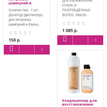
ДЛЯ УВЛАЖНЕНИЯ
шампуней и
СУХИХ И
бальзамов Back
Количество: 1 шт.
ПОВРЕЖДЁННЫХ
Bar, Farmavita и
Art Salon, Favorit
Дозатор (диспенсер)
ВОЛОС. Масло
для литровых
авокадо. Протеины
шампуней и бальз..
пшеницы. ..
1 085 р.
150 р.
Кондиционер для
восстановления