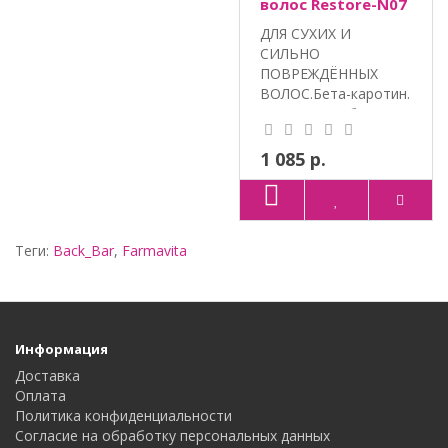
волос Restore-N07
Back Bar, Farmavita
ДЛЯ СУХИХ И
СИЛЬНО
ПОВРЕЖДЁННЫХ
ВОЛОС.Бета-каротин.
Витамины. Объем:
250 мл, ..
1 085 р.
Теги:
Back_Bar
,
Farmavita
Информация
Доставка
Оплата
Политика конфиденциальности
Согласие на обработку персональных данных