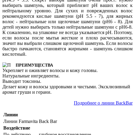
выбирать шампунь, который приблизит pH ваших волос к
нейтральному уровню. Для сухих и поврежденных волос
рекомендуются кислые шампуни (pH 5.5 - 7), для жирных
волос - нейтральные или щелочные шампуни (pH6 - 8). Для
детей нужно выбирать только нейтральные шампуни с pH6-8.
К сожалению, на упаковке не всегда указывается pH. Поэтому,
если волосы после мытья жесткие и плохо расчесываются,
значит вы выбрали слишком щелочной шампунь. Если волосы
быстро пачкаются, становятся жирными - шампунь слишком
кислотный.
ПРЕИМУЩЕСТВА
Укрепляет и оживляет волосы и кожу головы.
Натуральные ингредиенты.
Выводит токсины.
Делает кожу и волосы здоровыми и чистыми. Эксклюзивный
аромат груши и герани.
Подробнее о линии BackBar
Линии
Линии Farmavita
Back Bar
Воздействие
По действию
глубокое восстановление