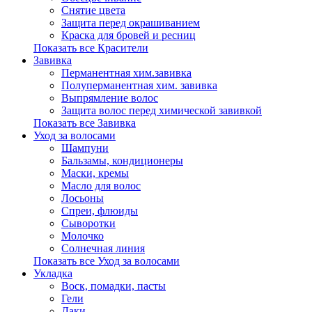
Снятие цвета
Защита перед окрашиванием
Краска для бровей и ресниц
Показать все Красители
Завивка
Перманентная хим.завивка
Полуперманентная хим. завивка
Выпрямление волос
Защита волос перед химической завивкой
Показать все Завивка
Уход за волосами
Шампуни
Бальзамы, кондиционеры
Маски, кремы
Масло для волос
Лосьоны
Спреи, флюиды
Сыворотки
Молочко
Солнечная линия
Показать все Уход за волосами
Укладка
Воск, помадки, пасты
Гели
Лаки