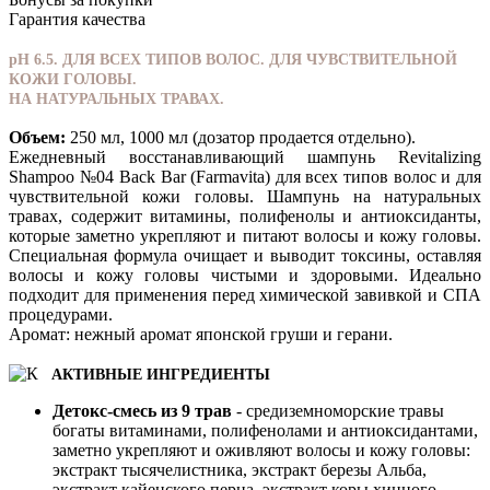
Гарантия качества
pH 6.5. ДЛЯ ВСЕХ ТИПОВ ВОЛОС. ДЛЯ ЧУВСТВИТЕЛЬНОЙ
КОЖИ ГОЛОВЫ.
НА НАТУРАЛЬНЫХ ТРАВАХ.
Объем:
250 мл, 1000 мл (дозатор продается отдельно).
Ежедневный восстанавливающий шампунь Revitalizing
Shampoo №04 Back Bar (Farmavita) для всех типов волос и для
чувствительной кожи головы. Шампунь на натуральных
травах, содержит витамины, полифенолы и антиоксиданты,
которые заметно укрепляют и питают волосы и кожу головы.
Специальная формула очищает и выводит токсины, оставляя
волосы и кожу головы чистыми и здоровыми. Идеально
подходит для применения перед химической завивкой и СПА
процедурами.
Аромат: нежный аромат японской груши и герани.
АКТИВНЫЕ ИНГРЕДИЕНТЫ
Детокс-смесь из 9 трав
- средиземноморские травы
богаты витаминами, полифенолами и антиоксидантами,
заметно укрепляют и оживляют волосы и кожу головы:
экстракт тысячелистника, экстракт березы Альба,
экстракт кайенского перца, экстракт коры хинного