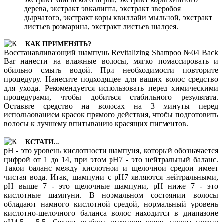
дерева, экстракт эвкалипта, экстракт зверобоя
дырчатого, экстракт коры квиллайи мыльной, экстракт
листьев розмарина, экстракт листьев шалфея.
КАК ПРИМЕНЯТЬ?
Восстанавливающий шампунь Revitalizing Shampoo №04 Back
Bar нанести на влажные волосы, мягко помассировать и
обильно смыть водой. При необходимости повторите
процедуру. Нанесите подходящее для ваших волос средство
для ухода. Рекомендуется использовать перед химическими
процедурами, чтобы добиться стабильного результата.
Оставьте средство на волосах на 3 минуты перед
использованием красок прямого действия, чтобы подготовить
волосы к лучшему впитыванию красящих пигментов.
КСТАТИ...
pH - это уровень кислотности шампуня, который обозначается
цифрой от 1 до 14, при этом pH7 - это нейтральный баланс.
Такой баланс между кислотной и щелочной средой имеет
чистая вода. Итак, шампуни с pH7 являются нейтральными,
pH выше 7 - это щелочные шампуни, pH ниже 7 - это
кислотные шампуни. В нормальном состоянии волосы
обладают намного кислотной средой, нормальный уровень
кислотно-щелочного баланса волос находится в диапазоне
pH4.5 - 5.5. Секрет выбора шампуня очень прост: нужно