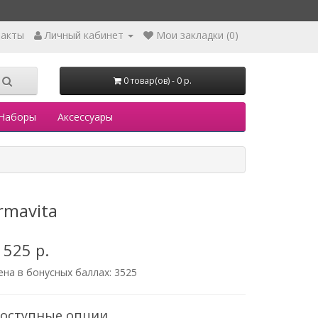
такты
Личный кабинет
Мои закладки (0)
0 товар(ов) - 0 р.
Наборы
Аксессуары
rmavita
 525 р.
ена в бонусных баллах:
3525
оступные опции