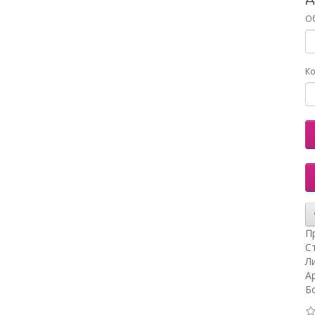
О
Ко
П
С
Л
А
Б