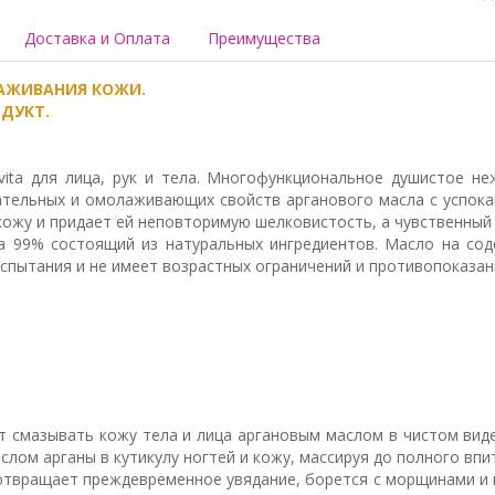
Доставка и Оплата
Преимущества
АЖИВАНИЯ КОЖИ.
ДУКТ.
ta для лица, рук и тела. Многофункциональное душистое не
ательных и омолаживающих свойств арганового масла с успо
кожу и придает ей неповторимую шелковистость, а чувственный
на 99% состоящий из натуральных ингредиентов. Масло на сод
спытания и не имеет возрастных ограничений и противопоказан
т смазывать кожу тела и лица аргановым маслом в чистом виде
маслом арганы в кутикулу ногтей и кожу, массируя до полного впи
отвращает преждевременное увядание, борется с морщинами и 