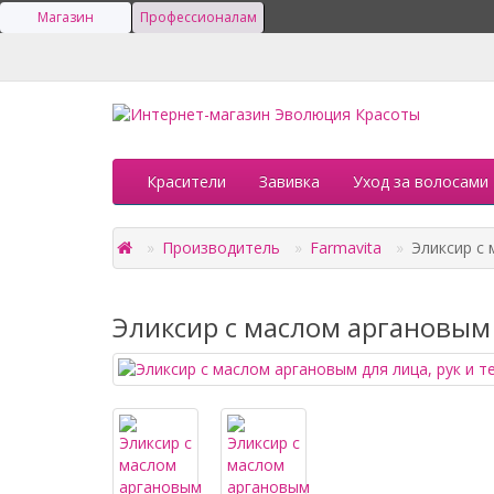
Магазин
Профессионалам
Красители
Завивка
Уход за волосами
Производитель
Farmavita
Эликсир с 
Эликсир с маслом аргановым д