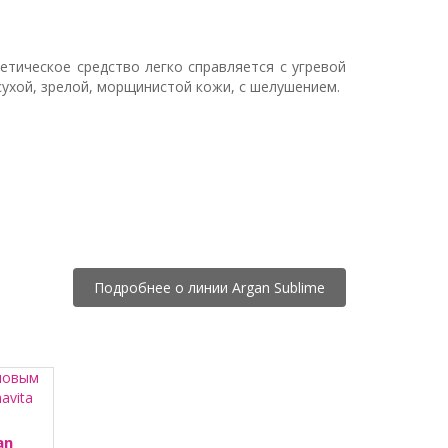
тическое средство легко справляется с угревой
ухой, зрелой, морщинистой кожи, с шелушением.
Подробнее о линии Argan Sublime
an