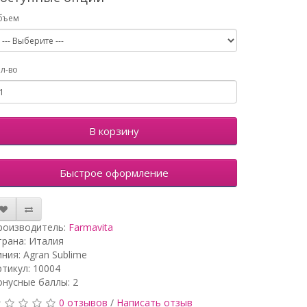
бъем
л-во
В корзину
Быстрое оформление
роизводитель:
Farmavita
трана: Италия
иния: Agran Sublime
ртикул: 10004
онусные баллы: 2
0 отзывов
/
Написать отзыв