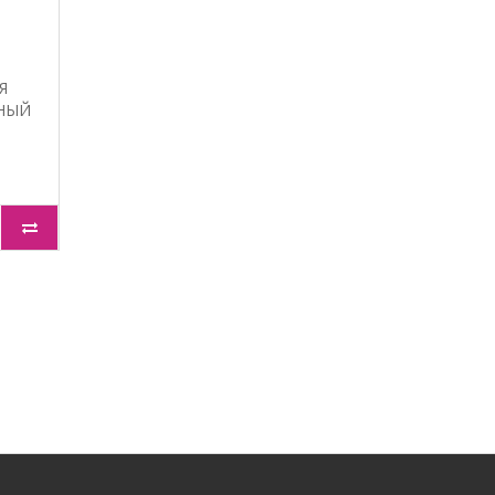
Я
НЫЙ