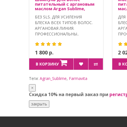
питательный с аргановым
пит
маслом Argan Sublime,
мас
Farmavita
Far
БЕЗ SLS. ДЛЯ УСИЛЕНИЯ
ДЛЯ
БЛЕСКА ВСЕХ ТИПОВ ВОЛОС.
БЛЕ
АРГАНОВАЯ ЛИНИЯ.
АРГ
ПРОФЕССИОНАЛЬНЫ..
ПРО
1 800 р.
2 0
В КОРЗИНУ
В К
Теги:
Agran_Sublime
,
Farmavita
×
Скидка 10% на первый заказ при
регист
закрыть