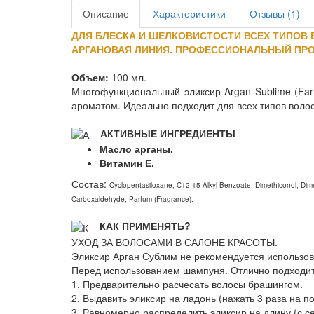
Описание
Характеристики
Отзывы (1)
ДЛЯ БЛЕСКА И ШЕЛКОВИСТОСТИ ВСЕХ ТИПОВ 
АРГАНОВАЯ ЛИНИЯ. ПРОФЕССИОНАЛЬНЫЙ ПРО
Объем:
100 мл.
Многофункциональный эликсир Argan Sublime (Far
ароматом. Идеально подходит для всех типов воло
АКТИВНЫЕ ИНГРЕДИЕНТЫ
Масло арганы.
Витамин Е.
Состав:
Cyclopentasiloxane, C12-15 Alkyl Benzoate, Dimethiconol, Dime
Carboxaldehyde, Parfum (Fragrance).
КАК ПРИМЕНЯТЬ?
УХОД ЗА ВОЛОСАМИ В САЛОНЕ КРАСОТЫ.
Эликсир Арган Сублим не рекомендуется использов
Перед использованием шампуня.
Отлично подходит
1. Предварительно расчесать волосы брашингом.
2. Выдавить эликсир на ладонь (нажать 3 раза на п
3. Равномерно распределить эликсир на длину (с се