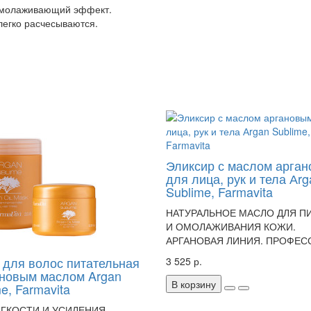
 омолаживающий эффект.
егко расчесываются.
Эликсир с маслом арга
для лица, рук и тела Аrg
Sublime, Farmavita
НАТУРАЛЬНОЕ МАСЛО ДЛЯ П
И ОМОЛАЖИВАНИЯ КОЖИ.
АРГАНОВАЯ ЛИНИЯ. ПРОФЕС
 для волос питательная
3 525 р.
ановым маслом Argan
В корзину
e, Farmavita
ГКОСТИ И УСИЛЕНИЯ