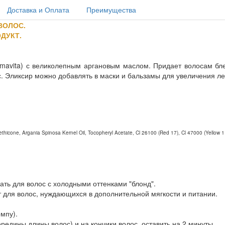
Доставка и Оплата
Преимущества
ВОЛОС.
ДУКТ.
mavita) с великолепным аргановым маслом. Придает волосам бл
с. Эликсир можно добавлять в маски и бальзамы для увеличения л
thicone, Argania Spinosa Kernel Oil, Tocopheryl Acetate, Cl 26100 (Red 17), Cl 47000 (Yellow 1
ать для волос с холодными оттенками "блонд".
 для волос, нуждающихся в дополнительной мягкости и питании.
омпу).
редины длины волос) и на кончики волос, оставить на 2 минуты.