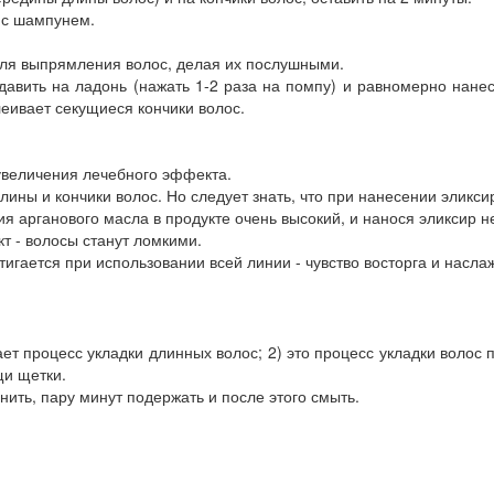
й с шампунем.
ля выпрямления волос, делая их послушными.
давить на ладонь (нажать 1-2 раза на помпу) и равномерно нанес
леивает секущиеся кончики волос.
увеличения лечебного эффекта.
ины и кончики волос. Но следует знать, что при нанесении эликси
ния арганового масла в продукте очень высокий, и нанося эликсир 
т - волосы станут ломкими.
игается при использовании всей линии - чувство восторга и насла
чает процесс укладки длинных волос; 2) это процесс укладки волос
щи щетки.
нить, пару минут подержать и после этого смыть.