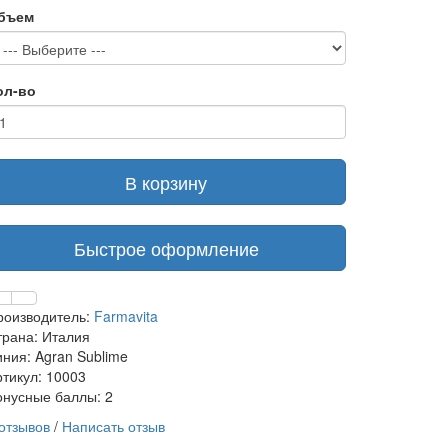
бъем
ол-во
В корзину
Быстрое оформление
роизводитель:
Farmavita
трана: Италия
иния: Agran Sublime
ртикул: 10003
онусные баллы: 2
 отзывов
/
Написать отзыв