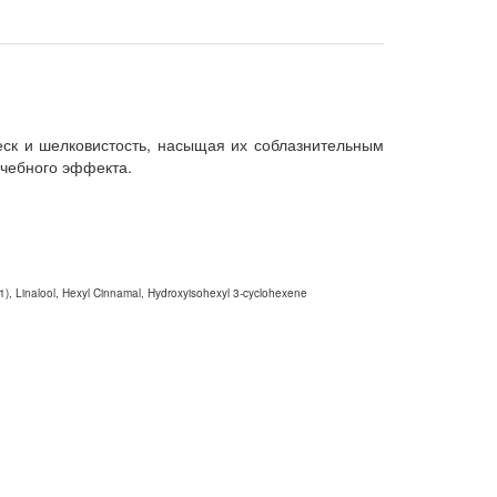
еск и шелковистость, насыщая их соблазнительным
ечебного эффекта.
1), Linalool, Hexyl Cinnamal, Hydroxyisohexyl 3-cyclohexene