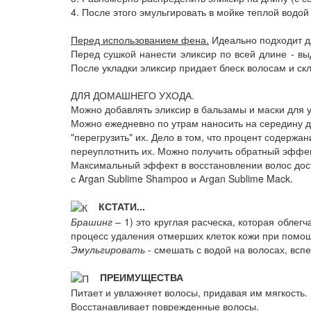
4. После этого эмульгировать в мойке теплой водо
Перед использованием фена.
Идеально подходит д
Перед сушкой нанести эликсир по всей длине - вы
После укладки эликсир придает блеск волосам и ск
ДЛЯ ДОМАШНЕГО УХОДА.
Можно добавлять эликсир в бальзамы и маски для 
Можно ежедневно по утрам наносить на середину дл
"перегрузить" их. Дело в том, что процент содержа
переуплотнить их. Можно получить обратный эффек
Максимальный эффект в восстановлении волос дост
с Argan Sublime Shampoo и Агgan Sublime Mack.
КСТАТИ...
Брашинг
– 1) это круглая расческа, которая облег
процесс удаления отмерших клеток кожи при помо
Эмульгировать
- смешать с водой на волосах, вспе
ПРЕИМУЩЕСТВА
Питает и увлажняет волосы, придавая им мягкость.
Восстанавливает поврежденные волосы.