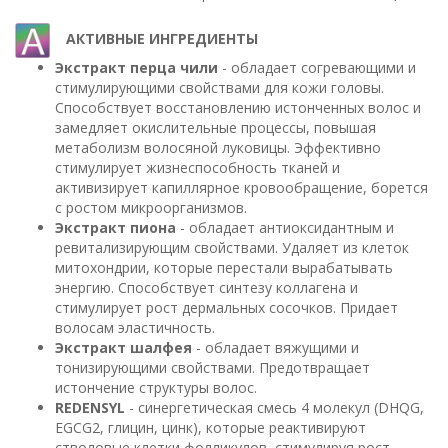
АКТИВНЫЕ ИНГРЕДИЕНТЫ
Экстракт перца чили
- обладает согревающими и
стимулирующими свойствами для кожи головы.
Способствует восстановлению истонченных волос и
замедляет окислительные процессы, повышая
метаболизм волосяной луковицы. Эффективно
стимулирует жизнеспособность тканей и
активизирует капиллярное кровообращение, борется
с ростом микроорганизмов.
Экстракт пиона
- обладает антиоксидантным и
ревитализирующим свойствами. Удаляет из клеток
митохондрии, которые перестали вырабатывать
энергию. Способствует синтезу коллагена и
стимулирует рост дермальных сосочков. Придает
волосам эластичность.
Экстракт шалфея
- обладает вяжущими и
тонизирующими свойствами. Предотвращает
истончение структуры волос.
REDENSYL
- синергетическая смесь 4 молекул (DHQG,
EGCG2, глицин, цинк), которые реактивируют
стволовые клетки фолликулов, стимулируя рост