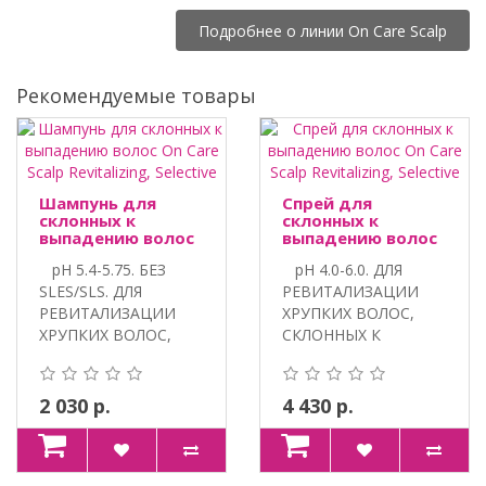
Подробнее о линии On Care Scalp
Рекомендуемые товары
Шампунь для
Спрей для
склонных к
склонных к
выпадению волос
выпадению волос
On Care Scalp
On Care Scalp
pH 5.4-5.75. БЕЗ
pH 4.0-6.0. ДЛЯ
Revitalizing,
Revitalizing,
Selective
Selective
SLES/SLS. ДЛЯ
РЕВИТАЛИЗАЦИИ
РЕВИТАЛИЗАЦИИ
ХРУПКИХ ВОЛОС,
ХРУПКИХ ВОЛОС,
СКЛОННЫХ К
СКЛОН..
ВЫПАДЕНИЮ..
2 030 р.
4 430 р.