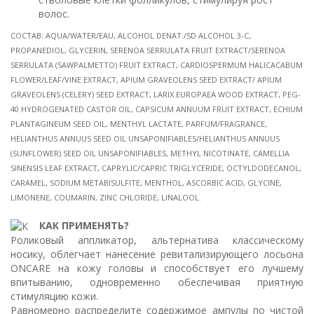
волос.
СОСТАВ: AQUA/WATER/EAU, ALCOHOL DENAT./SD ALCOHOL 3-C,
PROPANEDIOL, GLYCERIN, SERENOA SERRULATA FRUIT EXTRACT/SERENOA
SERRULATA (SAWPALMETTO) FRUIT EXTRACT, CARDIOSPERMUM HALICACABUM
FLOWER/LEAF/VINE EXTRACT, APIUM GRAVEOLENS SEED EXTRACT/ APIUM
GRAVEOLENS (CELERY) SEED EXTRACT, LARIX EUROPAEA WOOD EXTRACT, PEG-
40 HYDROGENATED CASTOR OIL, CAPSICUM ANNUUM FRUIT EXTRACT, ECHIUM
PLANTAGINEUM SEED OIL, MENTHYL LACTATE, PARFUM/FRAGRANCE,
HELIANTHUS ANNUUS SEED OIL UNSAPONIFIABLES/HELIANTHUS ANNUUS
(SUNFLOWER) SEED OIL UNSAPONIFIABLES, METHYL NICOTINATE, CAMELLIA
SINENSIS LEAF EXTRACT, CAPRYLIC/CAPRIC TRIGLYCERIDE, OCTYLDODECANOL,
CARAMEL, SODIUM METABISULFITE, MENTHOL, ASCORBIC ACID, GLYCINE,
LIMONENE, COUMARIN, ZINC CHLORIDE, LINALOOL.
КАК ПРИМЕНЯТЬ?
Роликовый аппликатор, альтернатива классическому
носику, облегчает нанесение ревитализирующего лосьона
ONCARE на кожу головы и способствует его лучшему
впитыванию, одновременно обеспечивая приятную
стимуляцию кожи.
Равномерно распределите содержимое ампулы по чистой