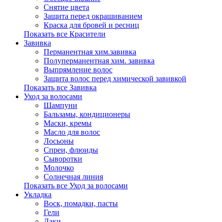
Снятие цвета
Защита перед окрашиванием
Краска для бровей и ресниц
Показать все Красители
Завивка
Перманентная хим.завивка
Полуперманентная хим. завивка
Выпрямление волос
Защита волос перед химической завивкой
Показать все Завивка
Уход за волосами
Шампуни
Бальзамы, кондиционеры
Маски, кремы
Масло для волос
Лосьоны
Спреи, флюиды
Сыворотки
Молочко
Солнечная линия
Показать все Уход за волосами
Укладка
Воск, помадки, пасты
Гели
Лаки