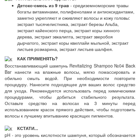
Детокс-смесь из 9 трав
- средиземноморские травы
богаты витаминами, полифенолами и антиоксидантами,
заметно укрепляют и оживляют волосы и кожу головы:
экстракт тысячелистника, экстракт березы Альба,
экстракт кайенского перца, экстракт коры хинного
дерева, экстракт эвкалипта, экстракт зверобоя
дырчатого, экстракт коры квиллайи мыльной, экстракт
листьев розмарина, экстракт листьев шалфея.
КАК ПРИМЕНЯТЬ?
Восстанавливающий шампунь Revitalizing Shampoo №04 Back
Bar нанести на влажные волосы, мягко помассировать и
обильно смыть водой. При необходимости повторите
процедуру. Нанесите подходящее для ваших волос средство
для ухода. Рекомендуется использовать перед химическими
процедурами, чтобы добиться стабильного результата.
Оставьте средство на волосах на 3 минуты перед
использованием красок прямого действия, чтобы подготовить
волосы к лучшему впитыванию красящих пигментов.
КСТАТИ...
pH - это уровень кислотности шампуня, который обозначается