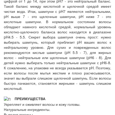
цифрой от 1 до 14, при этом pH7 - это нейтральный баланс.
Такой баланс между кислотной и щелочной средой имеет
чистая вода. Итак, шампуни с pH7 являются нейтральными,
pH выше 7 - это щелочные шампуни, pH ниже 7 - это
кислотные шампуни. В нормальном состоянии волосы
обладают намного кислотной средой, нормальный уровень
кислотно-щелочного баланса волос находится в диапазоне
pH4.5 - 5.5. Секрет выбора шампуня очень прост: нужно
выбирать шампунь, который приблизит pH ваших волос к
нейтральному уровню. Для сухих и поврежденных волос
рекомендуются кислые шампуни (pH 5.5 - 7), для жирных
волос - нейтральные или щелочные шампуни (pH6 - 8). Для
детей нужно выбирать только нейтральные шампуни с pH6-8.
К сожалению, на упаковке не всегда указывается pH. Поэтому,
если волосы после мытья жесткие и плохо расчесываются,
значит вы выбрали слишком щелочной шампунь. Если волосы
быстро пачкаются, становятся жирными - шампунь слишком
кислотный.
ПРЕИМУЩЕСТВА
Укрепляет и оживляет волосы и кожу головы.
Натуральные ингредиенты.
Выводит токсины.